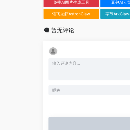
免费AI图片生成工具
豆包AI云
讯飞龙虾AstronClaw
字节ArkClaw
暂无评论