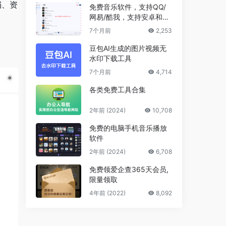
档、资
免费音乐软件，支持QQ/
网易/酷我，支持安卓和Wi
ndows平台
7个月前
2,253
豆包AI生成的图片视频无
水印下载工具
7个月前
4,714
各类免费工具合集
2年前 (2024)
10,708
免费的电脑手机音乐播放
软件
2年前 (2024)
6,708
免费领爱企查365天会员,
限量领取
4年前 (2022)
8,092