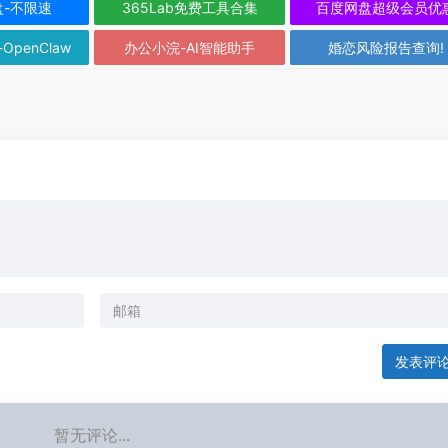
盘-不限速
365Lab免费工具合集
百度网盘超级会员优
-OpenClaw
办公小浣-AI智能助手
婚恋风险报告查询!
发表评
暂无评论...