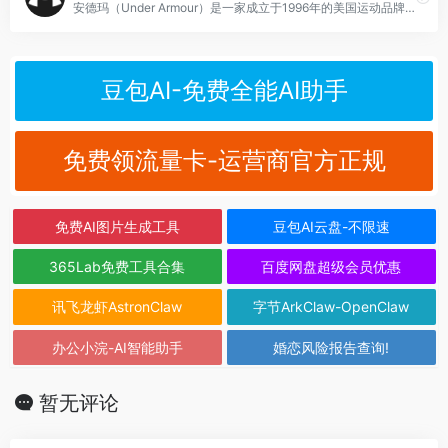
安德玛（Under Armour）是一家成立于1996年的美国运动品牌，产品线涵盖运动服装、鞋类和配件，以高性能、舒适性和科技含量著称。
豆包AI-免费全能AI助手
免费领流量卡-运营商官方正规
免费AI图片生成工具
豆包AI云盘-不限速
365Lab免费工具合集
百度网盘超级会员优惠
讯飞龙虾AstronClaw
字节ArkClaw-OpenClaw
办公小浣-AI智能助手
婚恋风险报告查询!
暂无评论