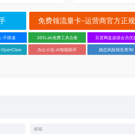
手
免费领流量卡-运营商官方正
盘-不限速
365Lab免费工具合集
百度网盘超级会员优
-OpenClaw
办公小浣-AI智能助手
婚恋风险报告查询!