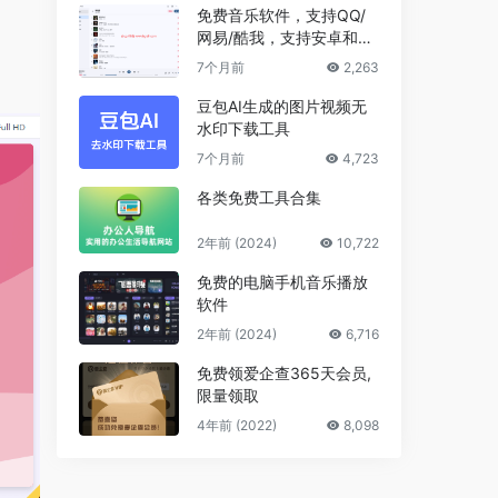
免费音乐软件，支持QQ/
网易/酷我，支持安卓和Wi
ndows平台
7个月前
2,263
豆包AI生成的图片视频无
水印下载工具
7个月前
4,723
各类免费工具合集
2年前 (2024)
10,722
免费的电脑手机音乐播放
软件
2年前 (2024)
6,716
免费领爱企查365天会员,
限量领取
4年前 (2022)
8,098