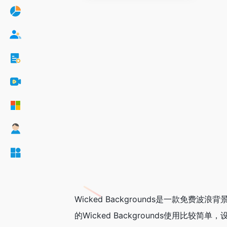
Wicked Backgrounds是一款
的Wicked Backgrounds使用