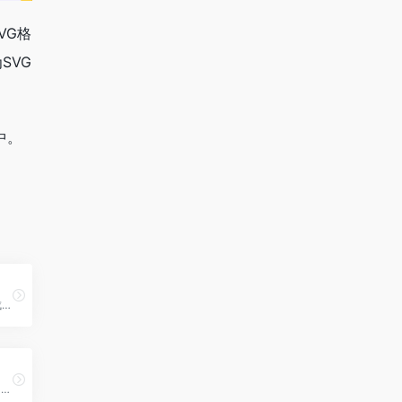
VG格
SVG
。
中。
免费SVG背景图案在线生成工具
基于浏览器的生成艺术平台，用户可以在页面上自由调节机器参数（如线条密度、颜色、纹理等），即时生成独特的抽象线条作品，既可用于个人创作灵感的激发，也适合作为素材或装饰图案。