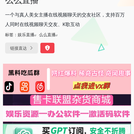
一个与真人美女主播在线视频聊天的交友社区，支持百万
人同时在线视频聊天交友、K歌互动
标签：
娱乐直播
么么直播
链接直达