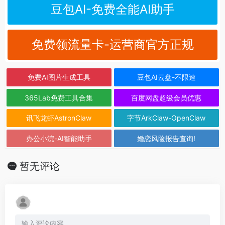
豆包AI-免费全能AI助手
免费领流量卡-运营商官方正规
免费AI图片生成工具
豆包AI云盘-不限速
365Lab免费工具合集
百度网盘超级会员优惠
讯飞龙虾AstronClaw
字节ArkClaw-OpenClaw
办公小浣-AI智能助手
婚恋风险报告查询!
暂无评论