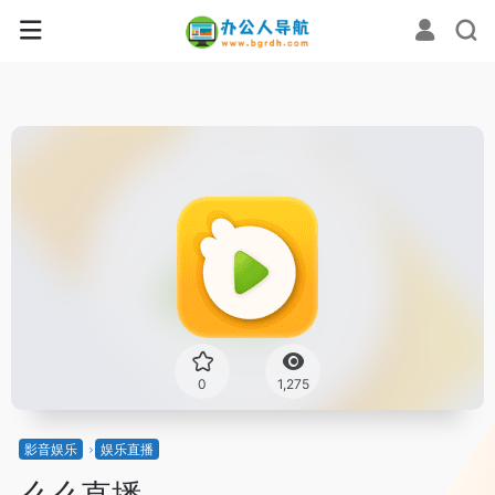
0
1,275
影音娱乐
娱乐直播
么么直播