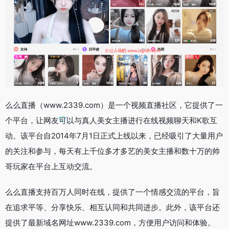
么么直播（www.2339.com）是一个视频直播社区，它提供了一
个平台，让网友可以与真人美女主播进行在线视频聊天和K歌互
动。该平台自2014年7月1日正式上线以来，已经吸引了大量用户
的关注和参与，每天有上千位多才多艺的美女主播和数十万的帅
哥玩家在平台上互动交流。
么么直播支持百万人同时在线，提供了一个情感交流的平台，旨
在追求平等、分享快乐、相互认同和共同进步。此外，该平台还
提供了最新域名网址www.2339.com，方便用户访问和体验。