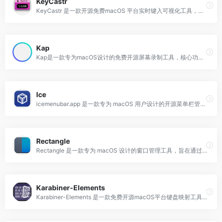
KeyCastr
KeyCastr 是一款开源免费macOS 平台实时键入可视化工具，帮助用户在屏幕录制、演示或协作时清晰地展示键盘输入。通过实时显示按键动作，使观众能够直观地理解操作步骤。
Kap
Kap是一款专为macOS设计的免费开源屏幕录制工具，核心功能包括录制屏幕、调整分辨率和长宽比例、选择特定窗口或全屏录制、高亮显示鼠标点击和操作轨迹等。
Ice
icemenubar.app 是一款专为 macOS 用户设计的开源菜单栏管理工具，主要功能是隐藏和显示菜单栏项目，并提供多种附加功能以增强用户体验。旨在帮助用户优化桌面整洁度，提升工作效率。
Rectangle
Rectangle 是一款专为 macOS 设计的窗口管理工具，旨在通过快捷键和拖动操作帮助用户更高效地调整和管理窗口大小及位置。
Karabiner-Elements
Karabiner-Elements 是一款免费开源macOS平台键盘映射工具，提供了丰富的自定义选项，包括按键替换、组合键映射、鼠标键映射等。