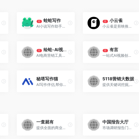
蛙蛙写作
小云雀
荐
荐
AI小说写作助手，一站式润色、改写、扩写
小云雀是剪映推出的一款AI视频和图片创作助手，旨在帮助用户轻松实现零门槛的视频创作。只需输入指令，AI即可高效完成视频制作、数字人口播视频、设计图和图片换背景等任务。
绘蛙-AI视频生成
有言
荐
荐
AI电商营销工具，旨在帮助商家和内容创作者提高内容创作的效率和质量
一站式AI视频创作，1200+免费3D数字人
秘塔写作猫
5118营销大数据
AI写作伴侣,帮你推敲用语、斟酌文法、改写文风,还能实时同步翻译
提供关键词挖掘,行业词库,站群权重监控,关键词排名监控,指数词,流量词挖掘工具等排名工作人员必备百度站长工具平台
一查就有
中国报告大厅
提供全面的商业数据服务和行业报告
市场调研报告门户,专业提供各行业市场调研报告