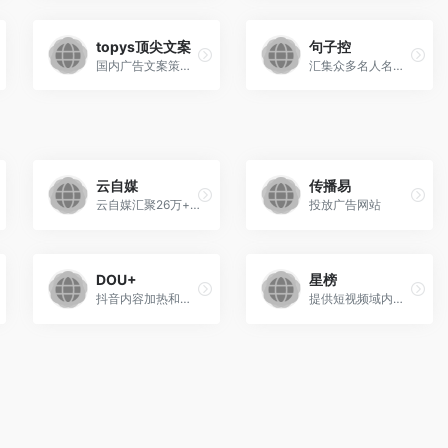
topys顶尖文案
句子控
国内广告文案策划领域最专业的文案资源、信息资讯的发布与共享平台
汇集众多名人名言、经典名句、电影台词和歌词
云自媒
传播易
云自媒汇聚26万+优质自媒体资...
投放广告网站
DOU+
星榜
抖音内容加热和营销推广产品
提供短视频域内容营销和电商服务整合解决方案