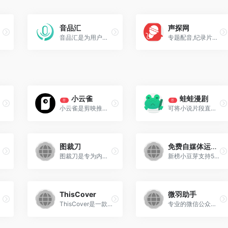
音品汇
声探网
音品汇是为用户提供文字转语音在线转化服务，文字转语音准确率达99%，文字转语音完成后可配乐用于广告配音，专题片配音等在线配音功能
专题配音,纪录片配音,解说录音动画配音网站
小云雀
蛙蛙漫剧
荐
荐
小云雀是剪映推出的一款AI视频和图片创作助手，旨在帮助用户轻松实现零门槛的视频创作。只需输入指令，AI即可高效完成视频制作、数字人口播视频、设计图和图片换背景等任务。
可将小说片段直接生成AI漫剧，系统自动完成镜头拆分、角色绘制、配音合成到视频制作的一系列工作。
图裁刀
免费自媒体运营神器
图裁刀是专为内容创作者设计的在线图片裁剪工具，支持JPG、PNG、WebP、HEIC格式，内置各大社交媒体平台预设尺寸，让分辨率和宽高比不再成为您的困扰。
新榜小豆芽支持50+自媒体平台账号多开管理，作品一键分发，评论/私信聚合管理，爆款标题库/AI生成文章/标题，作品数据查看及链接导出，助力自媒体达人提高效率
ThisCover
微羽助手
ThisCover是一款专注于为博客、社交媒体以及自媒体创作者提供高质量封面图（Cover Image）生成与编辑的在线工具。
专业的微信公众号运营助手，提供多账号管理、AI 智能写作、精美排版、数据分析等全方位功能，助您打造爆款文章。