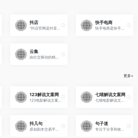
抖店
快手电商
"抖店官网是抖音电商官方商家入驻平台的登录入口，提供了一站式的商家开店服务。在这里，商家可以轻松地注册账号、创建店铺、管理商品、处理订单等。
快手电商是快手平台上的一项重要业务，依托短视频和直播的形式，通过社交互动和内容推荐，为用户提供商品展示和购买服务。
云集
由社交驱动的精品会员电商平台
更多+
123解说文案网
七喵解说文案网
123电影解说文案网是一个专注于影视解说文案创作与分享的专业平台，致力于为自媒体创作者提供高质量的原创电影解说文案、动漫解说教程、剪辑技巧等课程资源。
七喵电影解说文案网是电影解说文案素材库平台，提供电影解说文案、电视剧解说文案、动漫解说文案、电影解说教程等类型素材，是解说创作者用户交互的地
抖几句
句子迷
原创剧本交易平台,抖音快手剧本文案脚本
专注于分享和收藏高品质句子的社区平台