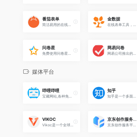
番茄表单
金数据
简洁易用的在线表单设计、数据管理工具
在线表单工具，快速创建问卷调查、活动报名、意见反馈、信息登记、在线订单、考试测评等表单
问卷星
网易问卷
免费使用问卷星创建问卷调查、在线考试、360度评估等应用
网易公司推出的一款易于上手高效快捷的在线问卷设计分析平台
媒体平台
哔哩哔哩
知乎
宝藏网站,各种免费教程
知乎是一个多面向的中文互联网平台，它不仅是一个问答社区，也是一个内容分享和讨论的场所。
VIKOC
京东创作服务平台
Vikoc是一个全球视频创作服务平台，旨在将品牌与视频创作者、自由职业者和影响者连接起来。平台提供多种服务，包括内容创作和分发，为创作者提供了一个展示作品和变现技能的平台。
京东创作服务平台是一个专为内容创作者设计的一站式服务平台，平台支持图文、视频、直播等多种内容形式的发布，并为创作者提供流量和佣金支持。