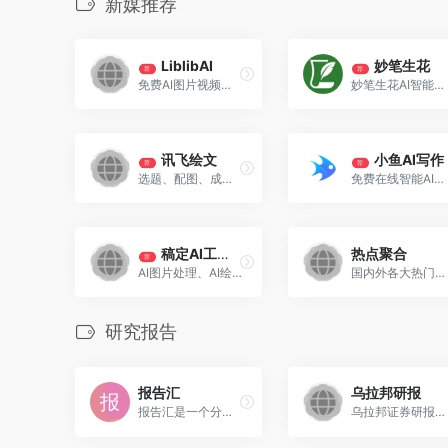
新媒推荐
LiblibAI
妙笔生花
荐
荐
免费AI图片视频生成，Liblib AI 是国内领先的AI创意平台，以海量模型、低门槛操作与“创作-分享-商业化”生态，让小白与专业创作者都能高效实现图文乃至视频创意表达。
妙笔生花AI智能创作助手专注长篇网文创作、短剧剧本创作，并配有拆书改编、拆书续写，让一条故事线从素材到成稿高效落地
讯飞绘文
小鱼AI写作
荐
荐
选题、配图、成文，一站式创作，让内容运营更高效
免费在线智能AI写作平台,AI自动生成高质量原创内容
稿定AI工具集
热点聚合
荐
AI图片处理、AI绘图等一站式AI图像创作和设计平台；
国内外各大热门网站的聚合信息、热榜、榜单
研究报告
报告汇
乌拉邦研报
报告汇是一个分享各行行业数据报告的网站，其内容涵盖了多个领域的行业报告和数据，为用户提供深入的行业洞察和市场分析。
乌拉邦证券研报全文搜索引擎,提供最新、最全的新股、个股、行业、策略研究分析报告可在线免费阅读和免费下载，收录及时覆盖全。