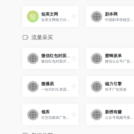
短美文网
剧本网
短美文网致力分享更多原创美文、经典文章、情感日志、优美散文和组成美文不可或小的好词好句大全。
中国剧本投稿交易门户网站
流量采买
微信红包封面开放平台
蜜蜂派单
微信红包封面开放平台是一个为品牌主提供个性化红包封面定制服务的付费平台。用户可以通过该平台自主设计红包封面样式，并创建封面故事，用于品牌营销和社交传播。
微信公众号广告接单,公众号广告投放
微播易
磁力引擎
一站式KOL资源采买服务
快手广告投放
领库
新榜有赚
社交自媒体广告平台
公众号视频号接广告赚钱