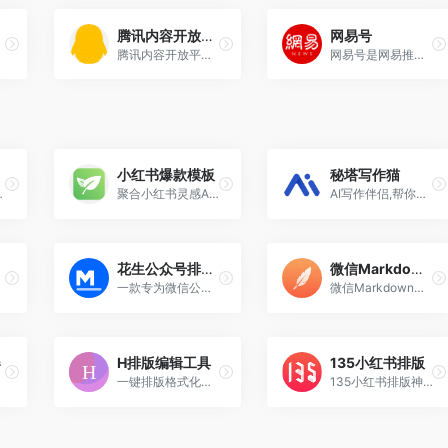
腾讯内容开放平台
网易号
腾讯内容开放平台是腾讯公司推出的一站式内容创作与运营平台，该平台通过整合腾讯旗下的多个流量平台（如微信、QQ、QQ空间、浏览器、腾讯新闻、腾讯视频等）。
网易号是网易推出的一个自媒体内容分发与品牌助推平台，旨在为内容创作者提供全方位的解决方案，包括内容分发、用户连接、品牌传播和商业化变现等服务。
小红书爆款模板
秘塔写作猫
旨在帮助用户高效、便捷地完成图文内容的排版。
聚合小红书灵感AI、爆款模板/标题/表情包、内容违规词检测等相关功能，为自媒体运营者高效编辑小红书笔记，免费无广，方便好用
AI写作伴侣,帮你推敲用语、斟酌文法、改写文风,还能实时同步翻译
花生公众号排版器
微信Markdown编辑器
一款专为微信公众号打造的 Markdown 编辑器，它的核心定位是让自媒体创作者在撰写图文时，能够像写代码一样使用 Markdown 语法，同时通过实时预览快速看到排版效果。
微信Markdown编辑器是一款专为微信公众号内容创作者设计的强大工具，它能够将Markdown文档自动即时渲染为微信图文，让用户彻底摆脱繁琐的排版工作。
器
H排版编辑工具
135小红书排版
一键排版格式化在线网编工具，可以实现一键清除新闻文章等多余格式代码，一键排版网络文章、word文件实现快速格式化。在线一键排版网编工具帮助网络编辑提高文章排版工作效率。
135小红书排版神器是一款专为小红书平台设计的AI智能排版工具，旨在帮助用户优化笔记的视觉效果和内容布局，提升笔记的吸引力和阅读体验