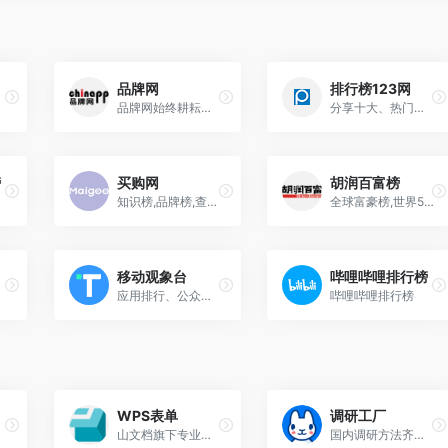
品牌网
排行榜123网
品牌网始终耕耘于品牌服务领域，品牌大数据一站式服务平台，也是查品牌，找品牌的首选平台，助力企业品牌扬帆远航
分享十大、热门、人气排行榜,品牌排行榜
榜
买购网
胡润百富榜
知识榜,品牌榜,查排行,品牌十大与知识生活十大排行榜门户
全球富豪榜,世界500强,富豪榜查询
移动观象台
哔哩哔哩排行榜
应用排行、公众号排行、App Store排行、终端指数、数据报告、市场洞察，用户画像
哔哩哔哩排行榜
WPS表单
调研工厂
反馈。
山文档旗下专业的信息收集工具
国内调研方法齐全、质量把控透明的调研平台