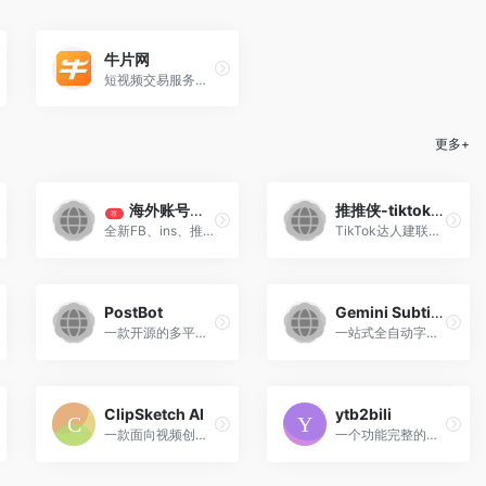
牛片网
短视频交易服务平台
更多+
海外账号交易平台
推推侠-tiktok达人建联
荐
全新FB、ins、推特、tiktok、YouTube、Gmail登账号零售批发！
TikTok达人建联神器 让达人合作从”大海捞针”到”精准爆破”
PostBot
Gemini Subtitle Pro
一款开源的多平台内容同步分发生产力工具，支持将文章、笔记、动态、图片、视频、音频等内容，一键同步发布至主流媒体平台。
一站式全自动字幕生成软件，下载、转录、翻译、压制全流程覆盖，无需人工介入
ClipSketch AI
ytb2bili
一款面向视频创作者、社交媒体运营者及二次创作爱好者的AI驱动型内容创作工具，致力于将视频中的精彩瞬间一键转化为手绘风格的故事板，并自动生成适配社交平台的爆款文案。
一个功能完整的视频自动化处理系统，支持从 YouTube 等平台下载视频，自动生成字幕、翻译内容、生成元数据，并定时上传到 Bilibili。