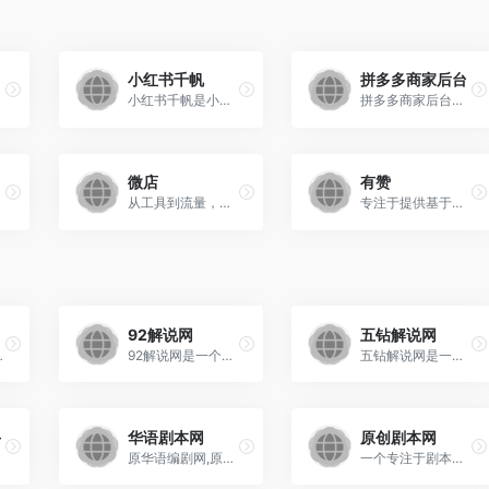
小红书千帆
拼多多商家后台
小红书千帆是小红书专为入驻商家推出的社交内容电商解决方案平台，旨在通过“小红书+内容+社区”的生态帮助品牌实现高效变现。
拼多多商家后台是拼多多平台为商家提供的一站式管理工具，旨在帮助商家高效运营店铺、提升销售业绩并优化客户体验。
微店
有赞
从工具到流量，一站式解决社交网络开店的所有问题
专注于提供基于社交网络的全渠道经营SaaS系统和一体化新零售解决方案
92解说网
五钻解说网
、纪录片等多种类型，旨在满足不同创作者的需求。
92解说网是一个专注于提供影视解说文案的网站，主要服务于电影、电视剧、动漫等领域的解说文案创作与资源分享。
五钻解说网是一个专注于电影解说文案和影视影评资源的专业平台，为自媒体创作者、影视爱好者以及影视二创者提供丰富的高质量内容。
手
华语剧本网
原创剧本网
原华语编剧网,原创剧本交易投稿平台
一个专注于剧本创作、交易和投稿的平台