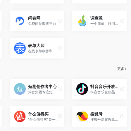
问卷网
调查派
免费问卷调查平台
一个简单、好用的免费自助调查工具
表单大师
在线表单制作和数据收集分析工具
更多+
短剧创作者中心
抖音音乐开放平台
抖音集团专注短剧全链路生产撮合的服务平台，是短剧创作中心、短剧版权中心、短剧服务平台。面向编剧、导演、演员、版权方等全品类短剧创作者开放免费入驻并提供创作服务。
抖音音乐全新品牌“抖音音乐开放平台”打造一站式音乐人服务平台，在音乐的浩瀚星河，让有温度的音乐创作人入驻，为优秀音乐作品创造价值
什么值得买
搜狐号
“什么值得买”是一个中国领先的消费导购与评价平台，主要为用户提供高性价比商品和优质服务的推荐。其核心功能包括商品评测、用户评价、优惠信息、购物攻略等，帮助用户做出更明智的购物决策。
搜狐号是在搜狐门户改革背景下全新打造的分类内容的入驻、发布和分发全平台，是集中搜狐网、手机搜狐网和搜狐新闻客户端三端资源大力推广媒体和自媒体优质内容的平台。