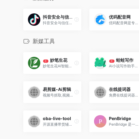
抖音安全与信任中心
优码配音网
抖音安全与信任中心旨在通过公开推荐算法原理、治理标准和用户服务机制，回应公众关切，接受社会监督，并构建更加健康和谐的网络环境。
优码配音网是专业的网络在线配音软件，提供在线文字转语音，语音合成助手，广告配音，真人主播配音，宣传片配音等网络配音软件服务，签约多位实力配音主播，为大家打造最专业的在线配音体验。
新媒工具
妙笔生花
蛙蛙写作
荐
荐
妙笔生花AI智能创作助手专注长篇网文创作、短剧剧本创作，并配有拆书改编、拆书续写，让一条故事线从素材到成稿高效落地
AI小说写作助手，一站式润色、改写、扩写
易剪媒-Ai剪辑
在线提词器
视频号抓取,视频翻译,批量剪辑。聚合式Ai剪辑工具，支持视频翻译、万能资源嗅探、视频综合处理、二创去重、提文案加字幕、多模式合成、分镜混剪等。
免费在线提词器网页版，适用于直播、视频录制、在线授课和演讲等场合，帮助用户避免忘词，使发言更加流畅自然。
oba-live-tool
PenBridge
开源直播带货辅助工具，旨在提升电商主播的运营效率。支持平台：抖音小店、巨量百应、抖音团购、小红书、视频号、快手小店、淘宝
PenBridge 是一款开源免费桌面应用，帮助你管理文章并一键发布到腾讯云开发者社区、掘金等技术平台。 支持 Markdown 编辑、定时发布、多平台同步。