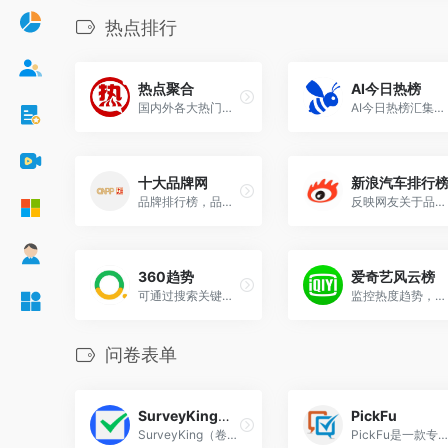
热点排行
热点聚合
AI今日热榜
国内外各大热门网站的聚合信息、热榜、榜单
AI今日热榜汇集全球顶尖来源的最新AI新闻、研究和趋势，快速追踪信息来源，为您节省宝贵时间。
十大品牌网
新浪汽车排行
品牌排行榜，品牌网门户
反映网友关于品牌和车型的热度、销量、网友口碑等的综合评价
360趋势
爱奇艺风云榜
可通过搜索关键词，快速获取热度趋势、理解用户真实需求、了解关键字搜索的人群属性。
监控热度趋势，分析视频看点，洞察受众兴趣
问卷表单
SurveyKing卷王
PickFu
SurveyKing（卷王）是一款功能全面、部署便捷的开源调查问卷与考试系统，凭借丰富的题型支持、灵活的逻辑配置和高效的部署方案，成为个人与企业级问卷调研、在线考试的优质选择。
PickFu是一款专注于消费者研究和市场调研的在线工具，旨在通过问卷调查、A/B测试等方式为用户提供即时、真实且有价值的消费者