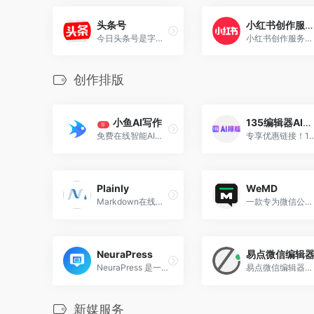
头条号
小红书创作服务平台
今日头条号是字节跳动公司推出的一款自媒体平台，旨在帮助个人、媒体、机构、企业等创作者通过内容创作实现价值变现。
小红书创作服务平台为小红书创作者和机构提供视频上传、数据分析、粉丝管理、创作指导等多项运营服务，助力用户解锁更多创作者专属功能，体验高效创作！
创作排版
小鱼AI写作
135编辑器AI排版
荐
免费在线智能AI写作平台,AI自动生成高质量原创内容
专享优惠链接！135编辑器的AI排版功能是一款专为公众号设计的智能图文排版工具，
Plainly
WeMD
Markdown在线编辑器，支持Windows和macOS系统，支持一键导出微信和知乎格式。
一款专为微信公众号内容创作者打造的开源免费在线 Markdown 编辑工具,该平台致力于解决微信公众号原生编辑器对 Markdown 语法支持不足的问题，帮助用户高效、美观地排版文章。
NeuraPress
易点微信编辑
NeuraPress 是一个将 Markdown 内容转换为微信公众号内容的工具，它允许用户无需进行任何调整即可一键复制 Markdown 内容到微信公众号中使用。
易点微信编辑器是专为微信小编量身定做的一款微信公众号内容排版编辑工具，将以简洁的界面，精美的素材，强大的功能持续为广大微信公众号从业者提供服务。
新媒服务