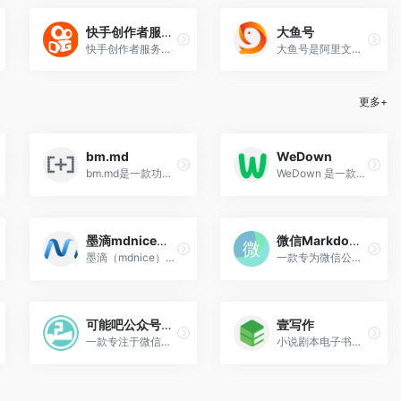
快手创作者服务平台
大鱼号
快手创作者服务平台为创作者和机构提供强大的运营管理、高清视频上传、多维度数据分析、内容生产等辅助工具、依托平台丰富的资源提供热点趋势，更好的服务每个创作者。
大鱼号是阿里文娱体系为内容创作者提供的统一账号。大鱼号实现了阿里文娱体系一点接入，多点分发。内容创作者一点接入大鱼号，上传图文/视频可被分发到UC、优酷、土豆、淘系客户端等。
更多+
bm.md
WeDown
bm.md是一款功能强大的开源Markdown排版助手，旨在帮助内容创作者高效、美观地排版文章，并实现一键多平台适配。
WeDown 是一款专为微信公众号设计的免费Markdown 编辑器，支持实时预览、多主题切换、图床管理、一键复制。免费在线使用，无需安装，让内容创作更高效。
墨滴mdnice编辑器
微信Markdown编辑器
墨滴（mdnice）编辑器是一款专为Markdown排版优化的编辑工具，主要面向微信公众号、知乎和稀土掘金等平台的用户。
一款专为微信公众号排版设计的高效工具，旨在简化内容创作者的排版流程
可能吧公众号排版器
壹写作
一款专注于微信公众号文章排版的Markdown编辑工具
小说剧本电子书创作工具