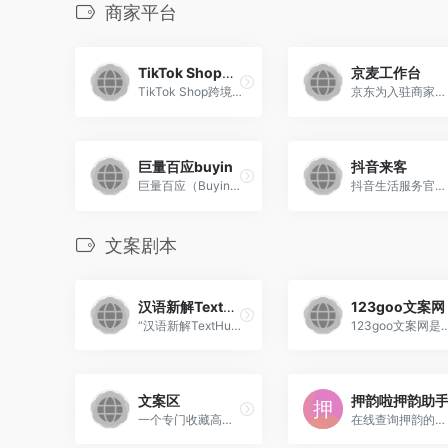
商家平台
TikTok Shop跨境电商
京麦工作台
TikTok Shop跨境电商，覆盖美国、英国、沙特阿拉伯及东南亚市场！现在入驻，带你轻松打造全球爆品，好货卖全球，开启您的生意增长之旅！
京东为入驻商家量身打造的一站式店铺运营管理平台，旨在通过整合京东及第三方资源，提供高效的数据支撑和工具服务，帮助商家实现店铺运营的数字化、智能化和协同化。
巨量百应buyin
抖音来客
巨量百应（Buyin）是字节跳动旗下的一款内容电商综合服务平台，旨在为抖音电商生态中的达人、机构和商家等提供全面的工具支持。
抖音生活服务官方提供的商家经营平台
文案剧本
汉语新解TextHuman
123goo文案网
“汉语新解TextHuman”是一个基于AI技术的创新项目，旨在为汉语词汇提供新颖的解释和视觉化的展示。
123goo文案网是一个专注于提供原创影视解说文案的平台，其内容涵盖电影、电视剧、动漫
文案区
押韵啦押韵助
一个专门收藏高级而小众的短句文案，为无文案的朋友圈提供优质分享
在线查询押韵的字、词、诗、歌