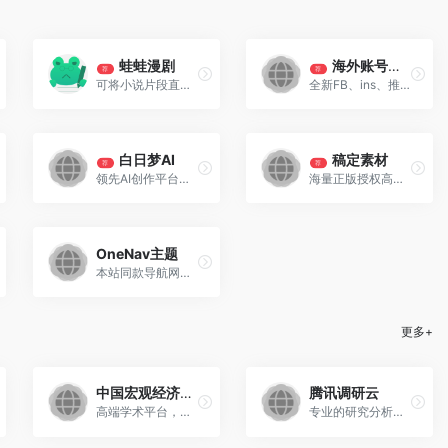
蛙蛙漫剧
海外账号交易平台
荐
荐
可将小说片段直接生成AI漫剧，系统自动完成镜头拆分、角色绘制、配音合成到视频制作的一系列工作。
全新FB、ins、推特、tiktok、YouTube、Gmail登账号零售批发！
白日梦AI
稿定素材
荐
荐
领先AI创作平台，可生成最长50分钟的视频。人物一致性强，支持最新的Nano Banana。
海量正版授权高清图片、平面模板、免抠元素等必备素材库；
OneNav主题
本站同款导航网站主题，适合网址，资源，二维码分享网站。
更多+
中国宏观经济论坛（CMF）
腾讯调研云
高端学术平台，旨在汇聚经济学领域的顶尖研究力量，聚焦宏观经济动态及重大经济问题
专业的研究分析平台