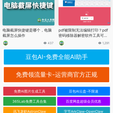
电脑截屏快捷键是哪个，电脑
pdf被限制无法编辑打印？pdf
截屏怎么操作
密码移除器解密软件工具可以
帮你
437
1,291
豆包AI-免费全能AI助手
免费领流量卡-运营商官方正规
免费AI图片生成工具
豆包AI云盘-不限速
365Lab免费工具合集
百度网盘超级会员优惠
讯飞龙虾AstronClaw
字节ArkClaw-OpenClaw