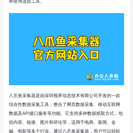
和使用这款工具。
八爪鱼采集器是由深圳视界信息技术有限公司开发的一款
综合性数据采集工具，整合了网页数据采集、移动互联网
数据及API接口服务等功能。它支持多种数据抓取方式，包
括内容、链接、图片和评论等，适用于电商、新闻、金
融、电影等多个行业。通过八爪鱼采集器，用户可以轻松