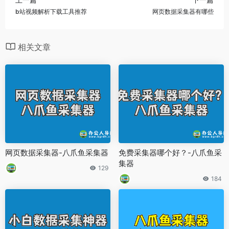
b站视频解析下载工具推荐
网页数据采集器有哪些
相关文章
网页数据采集器-八爪鱼采集器
免费采集器哪个好？-八爪鱼采
集器
129
184