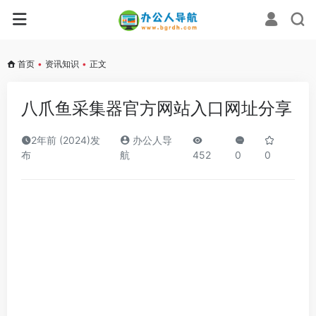
首页
•
资讯知识
•
正文
八爪鱼采集器官方网站入口网址分享
2年前 (2024)发
办公人导
布
航
452
0
0