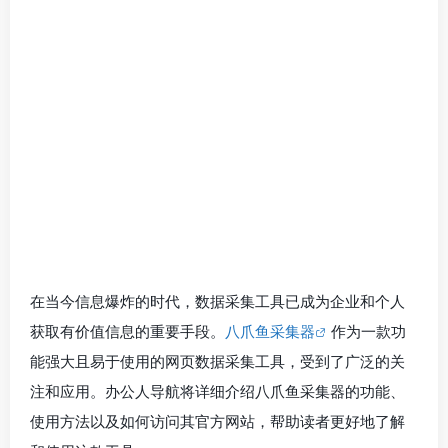
在当今信息爆炸的时代，数据采集工具已成为企业和个人
获取有价值信息的重要手段。
八爪鱼采集器
作为一款功
能强大且易于使用的网页数据采集工具，受到了广泛的关
注和应用。办公人导航将详细介绍八爪鱼采集器的功能、
使用方法以及如何访问其官方网站，帮助读者更好地了解