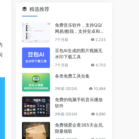
精选推荐
免费音乐软件，支持QQ/
网易/酷我，支持安卓和Wi
ndows平台
7个月前
2,233
的
豆包AI生成的图片视频无
问
水印下载工具
7个月前
4,702
各类免费工具合集
2年前 (2024)
10,684
免费的电脑手机音乐播放
软件
2年前 (2024)
6,690
免费领爱企查365天会员,
限量领取