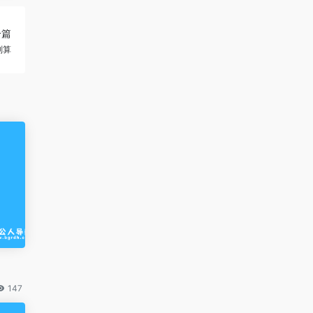
一篇
划算
147