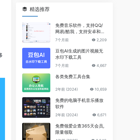
精选推荐
免费音乐软件，支持QQ/
网易/酷我，支持安卓和Wi
ndows平台
7个月前
2,209
豆包AI生成的图片视频无
移
水印下载工具
7个月前
4,667
各类免费工具合集
2年前 (2024)
10,659
免费的电脑手机音乐播放
软件
2年前 (2024)
6,671
免费领爱企查365天会员,
限量领取