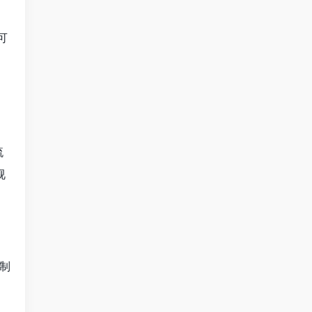
可
流
视
制