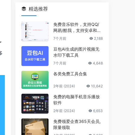
精选推荐
免费音乐软件，支持QQ/
网易/酷我，支持安卓和Wi
ndows平台
7个月前
2,188
了
豆包AI生成的图片视频无
多
水印下载工具
7个月前
4,648
各类免费工具合集
2年前 (2024)
10,642
免费的电脑手机音乐播放
软件
2年前 (2024)
6,653
免费领爱企查365天会员,
限量领取