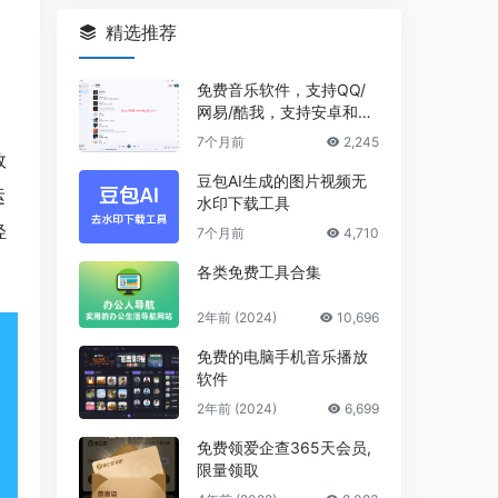
精选推荐
免费音乐软件，支持QQ/
网易/酷我，支持安卓和Wi
ndows平台
7个月前
2,245
效
豆包AI生成的图片视频无
运
水印下载工具
轻
7个月前
4,710
各类免费工具合集
2年前 (2024)
10,696
免费的电脑手机音乐播放
软件
2年前 (2024)
6,699
免费领爱企查365天会员,
限量领取