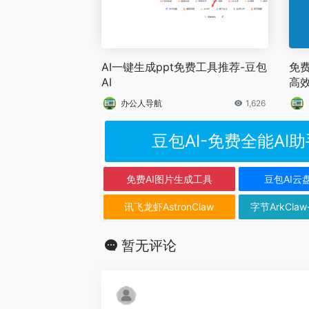
AI一键生成ppt免费工具推荐-豆包
免费
AI
高
办公人导航
1,626
豆包AI-免费全能AI助
免费AI图片生成工具
豆包AI云
讯飞龙虾AstronClaw
字节ArkClaw
暂无评论