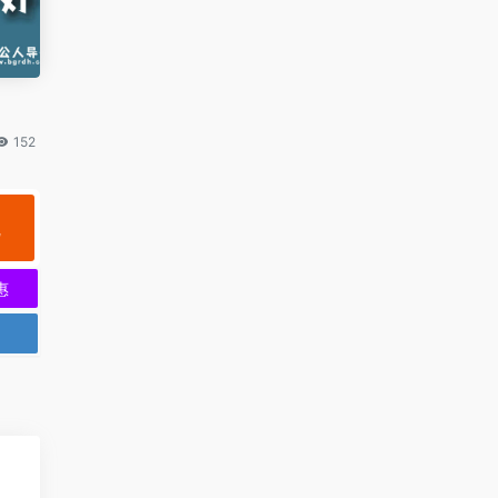
152
规
惠