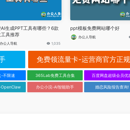
AI生成PPT工具有哪些？6款
ppt模板免费网站哪个好
效工具推荐
办公人导航
办公人导航
1,035
手
免费领流量卡-运营商官方正
盘-不限速
365Lab免费工具合集
百度网盘超级会员优
-OpenClaw
办公小浣-AI智能助手
婚恋风险报告查询!