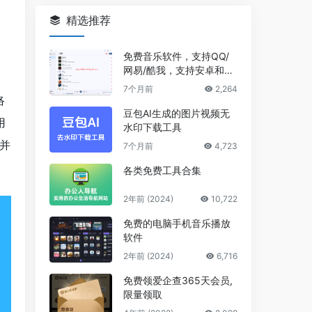
精选推荐
免费音乐软件，支持QQ/
网易/酷我，支持安卓和Wi
ndows平台
7个月前
2,264
络
豆包AI生成的图片视频无
用
水印下载工具
并
7个月前
4,723
各类免费工具合集
2年前 (2024)
10,722
免费的电脑手机音乐播放
软件
2年前 (2024)
6,716
免费领爱企查365天会员,
限量领取