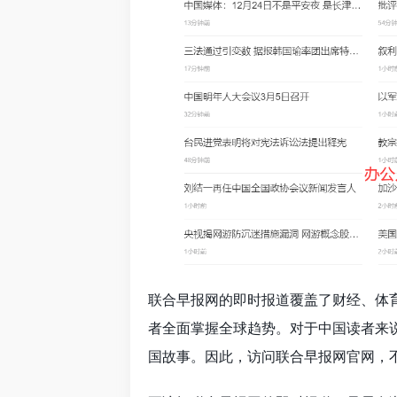
联合早报网的即时报道覆盖了财经、体
者全面掌握全球趋势。对于中国读者来
国故事。因此，访问联合早报网官网，