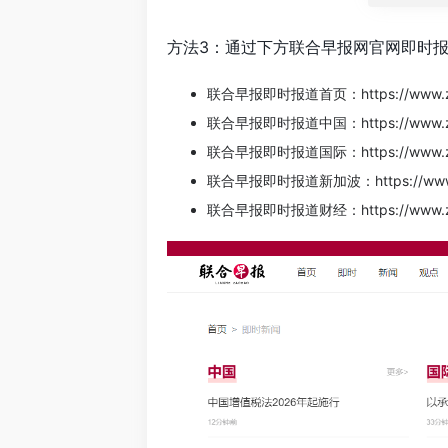
方法3：通过下方联合早报网官网即时
联合早报即时报道首页：https://www.zao
联合早报即时报道中国：https://www.zaob
联合早报即时报道国际：https://www.zaob
联合早报即时报道新加波：https://www.zao
联合早报即时报道财经：https://www.zaoba