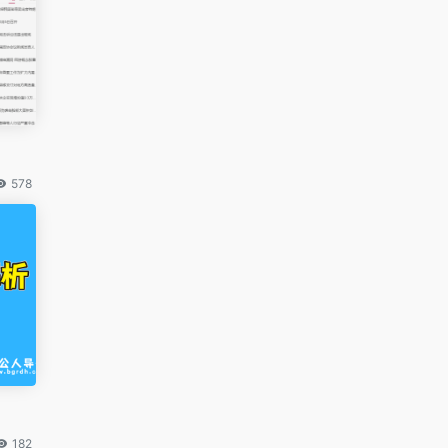
口
578
182