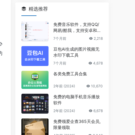
精选推荐
免费音乐软件，支持QQ/
网易/酷我，支持安卓和Wi
ndows平台
7个月前
2,218
办
豆包AI生成的图片视频无
的
水印下载工具
7个月前
4,678
各类免费工具合集
2年前 (2024)
10,670
免费的电脑手机音乐播放
软件
2年前 (2024)
6,678
免费领爱企查365天会员,
限量领取