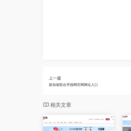
上一篇
新加坡联合早报网官网网址入口
相关文章