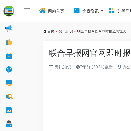
网站首页
文章资讯
分类导
首页
•
资讯知识
•
联合早报网官网即时报道网址入口
联合早报网官网即时报
资讯知识
2年前 (2024)更新
办公