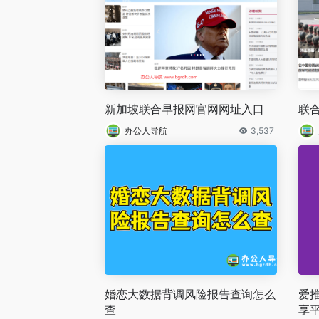
新加坡联合早报网官网网址入口
联
办公人导航
3,537
婚恋大数据背调风险报告查询怎么
爱
查
享