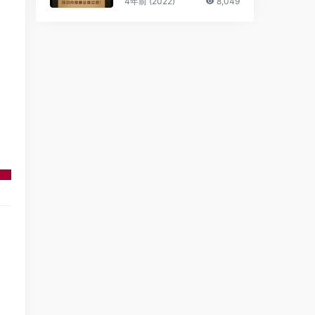
4年前 (2022)
8,049