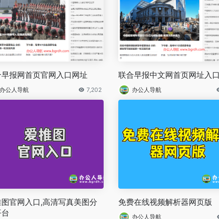
合早报网首页官网入口网址
联合早报中文网首页网址入
办公人导航
7,202
办公人导航
推图官网入口,高清写真美图分
免费在线视频解析器网页版
平台
办公人导航