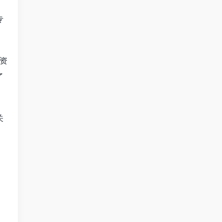
。
专
资
了
关