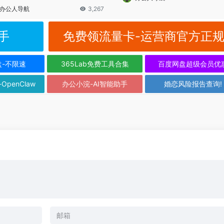
办公人导航
3,267
手
免费领流量卡-运营商官方正
盘-不限速
365Lab免费工具合集
百度网盘超级会员优
-OpenClaw
办公小浣-AI智能助手
婚恋风险报告查询!