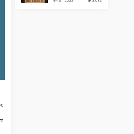
4年前 (2022)
8,083
无
号