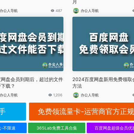
月
办公人导航
487
办公人导航
度网盘会员到期后，超过的文件
2024百度网盘新用免费领取
否下载？
方法
办公人导航
1,206
办公人导航
手
免费领流量卡-运营商官方正
盘-不限速
365Lab免费工具合集
百度网盘超级会员优