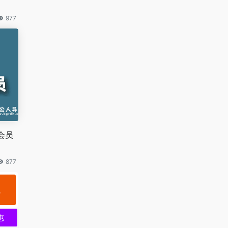
977
会员
877
规
惠