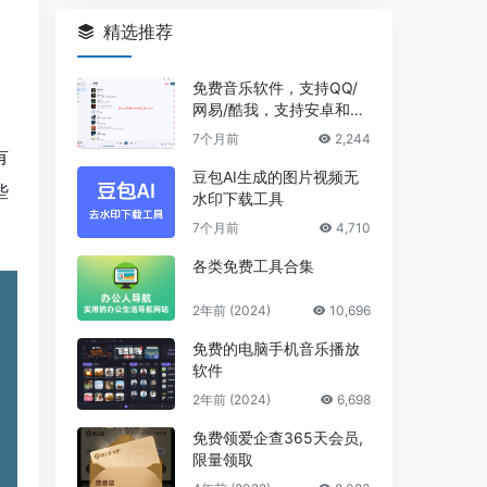
精选推荐
免费音乐软件，支持QQ/
网易/酷我，支持安卓和Wi
ndows平台
7个月前
2,244
有
豆包AI生成的图片视频无
些
水印下载工具
7个月前
4,710
各类免费工具合集
2年前 (2024)
10,696
免费的电脑手机音乐播放
软件
2年前 (2024)
6,698
免费领爱企查365天会员,
限量领取