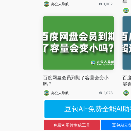
年
办公人导航
1,002
百度网盘会员到期了容量会变小
百
吗？
能
办公人导航
1,078
豆包AI-免费全能AI助
免费AI图片生成工具
豆包AI云