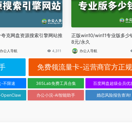
0个夸克网盘资源搜索引擎网站推
正版win10/win11专业版多少
8元/永久
办公人导航
4,311
办公人导航
手
免费领流量卡-运营商官方正
盘-不限速
365Lab免费工具合集
百度网盘超级会员优
-OpenClaw
办公小浣-AI智能助手
婚恋风险报告查询!