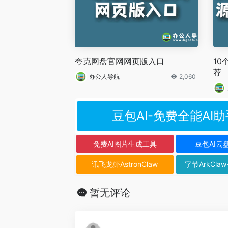
夸克网盘官网网页版入口
1
荐
办公人导航
2,060
豆包AI-免费全能AI助
免费AI图片生成工具
豆包AI云
讯飞龙虾AstronClaw
字节ArkClaw
暂无评论