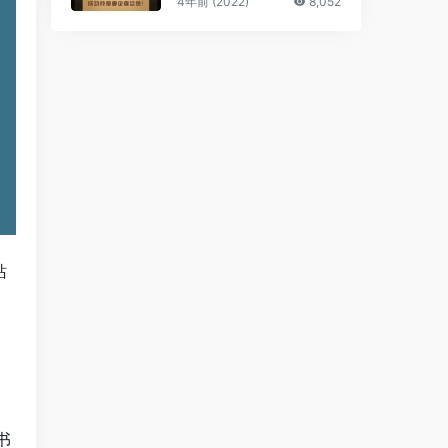
4年前 (2022)
8,052
站
、
书