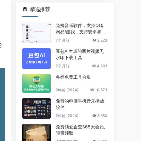
精选推荐
免费音乐软件，支持QQ/
网易/酷我，支持安卓和Wi
ndows平台
7个月前
2,223
分
豆包AI生成的图片视频无
水印下载工具
7个月前
4,683
各类免费工具合集
2年前 (2024)
10,673
免费的电脑手机音乐播放
软件
2年前 (2024)
6,680
免费领爱企查365天会员,
限量领取