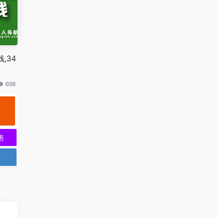
钱,34
698
规
惠