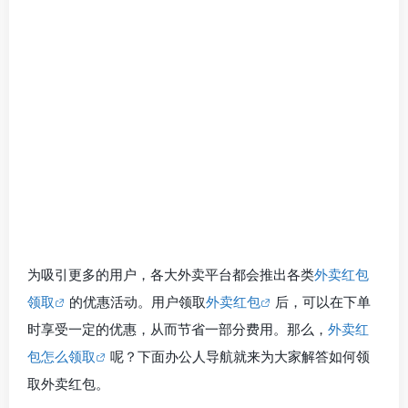
为吸引更多的用户，各大外卖平台都会推出各类
外卖红包
领取
的优惠活动。用户领取
外卖红包
后，可以在下单
时享受一定的优惠，从而节省一部分费用。那么，
外卖红
包怎么领取
呢？下面办公人导航就来为大家解答如何领
取外卖红包。