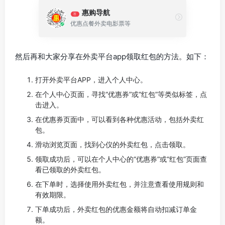
惠购导航
荐
优惠点餐外卖电影票等
然后再和大家分享在外卖平台app领取红包的方法。如下：
打开外卖平台APP，进入个人中心。
在个人中心页面，寻找“优惠券”或“红包”等类似标签，点
击进入。
在优惠券页面中，可以看到各种优惠活动，包括外卖红
包。
滑动浏览页面，找到心仪的外卖红包，点击领取。
领取成功后，可以在个人中心的“优惠券”或“红包”页面查
看已领取的外卖红包。
在下单时，选择使用外卖红包，并注意查看使用规则和
有效期限。
下单成功后，外卖红包的优惠金额将自动扣减订单金
额。