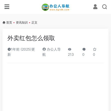
首页
•
资讯知识
•
正文
外卖红包怎么领取
1年前 (2025)更
办公人导
新
航
213
0
0