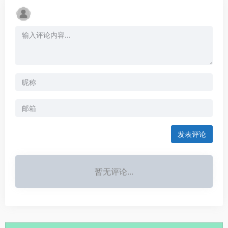
发表评论
暂无评论...