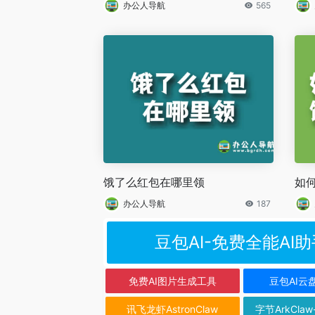
办公人导航
565
饿了么红包在哪里领
如
办公人导航
187
豆包AI-免费全能AI助
免费AI图片生成工具
豆包AI云
讯飞龙虾AstronClaw
字节ArkClaw