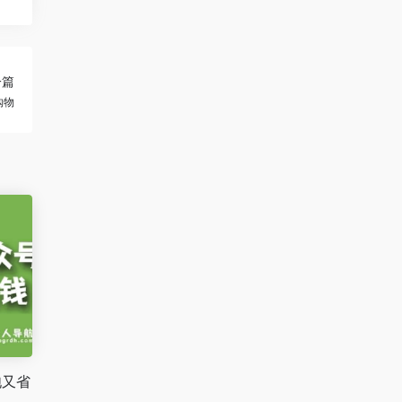
一篇
购物
饱又省