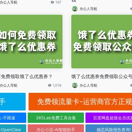
办公人导航
197
办公人导航
何免费领取饿了么优惠券？
饿了么优惠券免费领取公众
办公人导航
1,019
办公人导航
手
免费领流量卡-运营商官方正
盘-不限速
365Lab免费工具合集
百度网盘超级会员优
-OpenClaw
办公小浣-AI智能助手
婚恋风险报告查询!