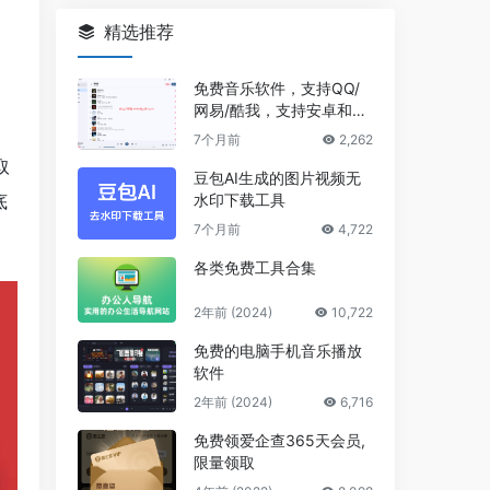
精选推荐
免费音乐软件，支持QQ/
网易/酷我，支持安卓和Wi
ndows平台
7个月前
2,262
取
豆包AI生成的图片视频无
底
水印下载工具
7个月前
4,722
各类免费工具合集
2年前 (2024)
10,722
免费的电脑手机音乐播放
软件
2年前 (2024)
6,716
免费领爱企查365天会员,
限量领取