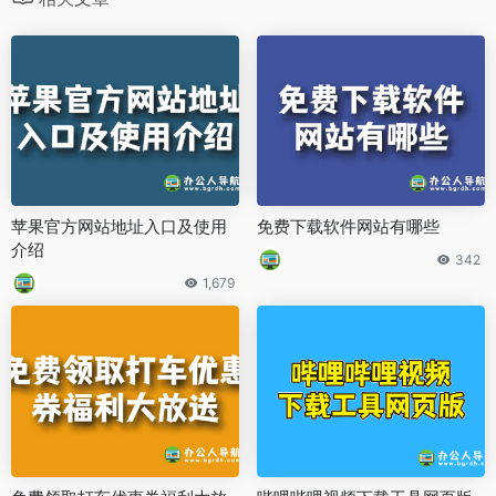
苹果官方网站地址入口及使用
免费下载软件网站有哪些
介绍
342
1,679