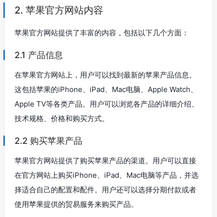
2. 苹果官方网站内容
苹果官方网站提供了丰富的内容，包括以下几个方面：
2.1 产品信息
在苹果官方网站上，用户可以找到最新的苹果产品信息。
这包括苹果的iPhone、iPad、Mac电脑、Apple Watch、
Apple TV等各类产品。用户可以浏览各产品的详细介绍、
技术规格、价格和购买方式。
2.2 购买苹果产品
苹果官方网站提供了购买苹果产品的渠道。用户可以直接
在官方网站上购买iPhone、iPad、Mac电脑等产品，并选
择适合自己的配置和配件。用户还可以选择分期付款或者
使用苹果提供的贸易服务来购买产品。