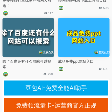
免费领取打车优惠券福利大放
哔哩哔哩视频下载工具网页版
送！
508
117
除了百度还有什么网站可以搜
成品免费ppt网站入口
索
490
250
豆包AI-免费全能AI助手
免费领流量卡-运营商官方正规