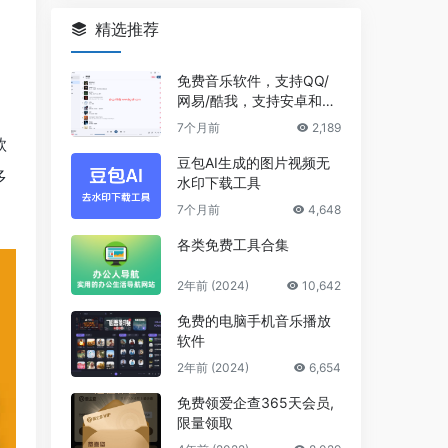
精选推荐
免费音乐软件，支持QQ/
网易/酷我，支持安卓和Wi
ndows平台
7个月前
2,189
款
豆包AI生成的图片视频无
多
水印下载工具
7个月前
4,648
各类免费工具合集
2年前 (2024)
10,642
免费的电脑手机音乐播放
软件
2年前 (2024)
6,654
免费领爱企查365天会员,
限量领取