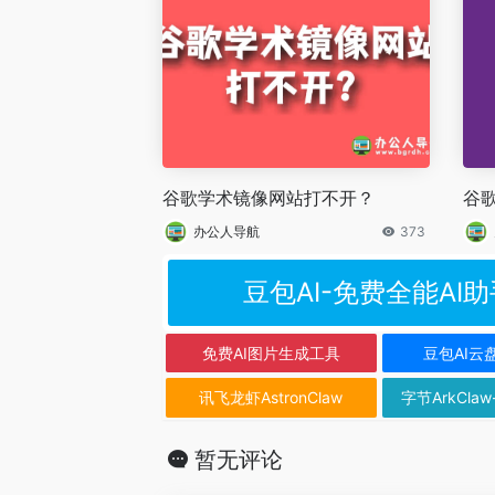
谷歌学术镜像网站打不开？
谷
办公人导航
373
豆包AI-免费全能AI助
免费AI图片生成工具
豆包AI云
讯飞龙虾AstronClaw
字节ArkClaw
暂无评论