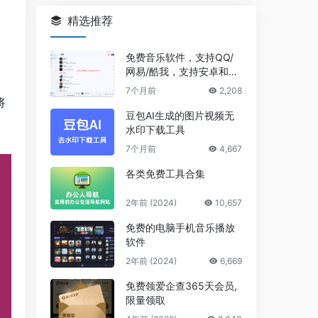
精选推荐
免费音乐软件，支持QQ/
网易/酷我，支持安卓和Wi
ndows平台
7个月前
2,208
将
豆包AI生成的图片视频无
水印下载工具
7个月前
4,667
各类免费工具合集
2年前 (2024)
10,657
免费的电脑手机音乐播放
软件
2年前 (2024)
6,669
免费领爱企查365天会员,
限量领取