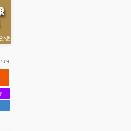
1,274
规
惠