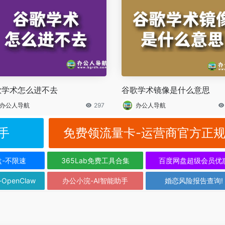
歌学术怎么进不去
谷歌学术镜像是什么意思
办公人导航
297
办公人导航
手
免费领流量卡-运营商官方正
盘-不限速
365Lab免费工具合集
百度网盘超级会员优
-OpenClaw
办公小浣-AI智能助手
婚恋风险报告查询!