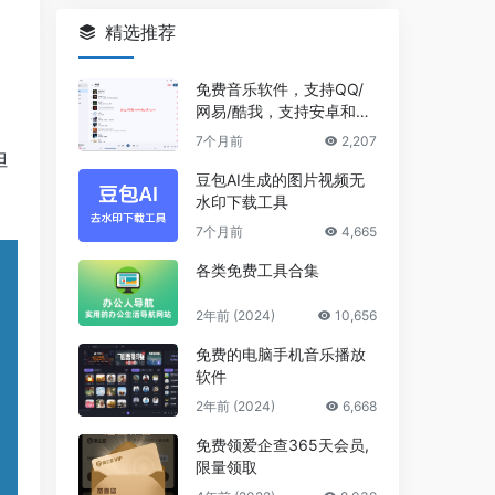
精选推荐
免费音乐软件，支持QQ/
网易/酷我，支持安卓和Wi
ndows平台
7个月前
2,207
但
豆包AI生成的图片视频无
水印下载工具
7个月前
4,665
各类免费工具合集
2年前 (2024)
10,656
免费的电脑手机音乐播放
软件
2年前 (2024)
6,668
免费领爱企查365天会员,
限量领取