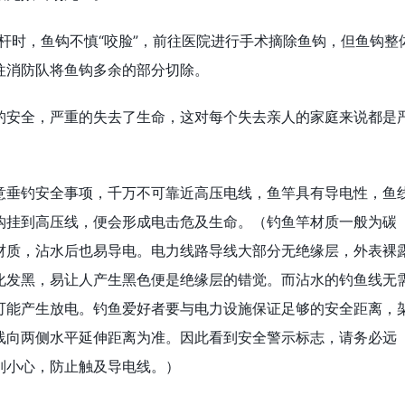
收杆时，鱼钩不慎“咬脸”，前往医院进行手术摘除鱼钩，但鱼钩整
往消防队将鱼钩多余的部分切除。
钓安全，严重的失去了生命，这对每个失去亲人的家庭来说都是
意垂钓安全事项，千万不可靠近高压电线，鱼竿具有导电性，鱼
钩挂到高压线，便会形成电击危及生命。（钓鱼竿材质一般为碳
材质，沾水后也易导电。电力线路导线大部分无绝缘层，外表裸
化发黑，易让人产生黑色便是绝缘层的错觉。而沾水的钓鱼线无
可能产生放电。钓鱼爱好者要与电力设施保证足够的安全距离，
线向两侧水平延伸距离为准。因此看到安全警示标志，请务必远
别小心，防止触及导电线。）