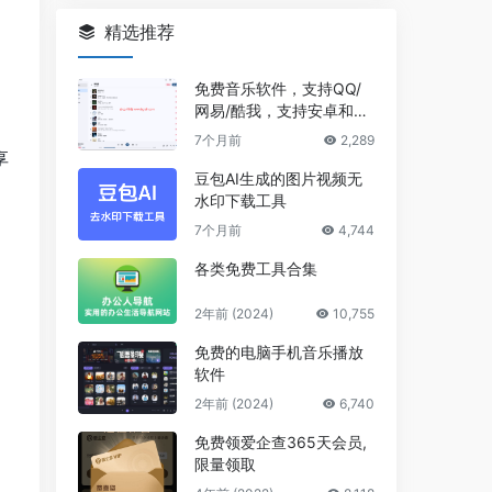
精选推荐
免费音乐软件，支持QQ/
网易/酷我，支持安卓和Wi
ndows平台
7个月前
2,289
享
豆包AI生成的图片视频无
水印下载工具
7个月前
4,744
各类免费工具合集
2年前 (2024)
10,755
免费的电脑手机音乐播放
软件
2年前 (2024)
6,740
免费领爱企查365天会员,
限量领取