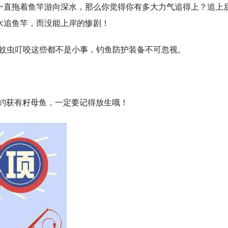
一直拖着鱼竿游向深水，那么你觉得你有多大力气追得上？追上
水追鱼竿，而没能上岸的惨剧！
，蚊虫叮咬这些都不是小事，钓鱼防护装备不可忽视。
，钓获有籽母鱼，一定要记得放生哦！