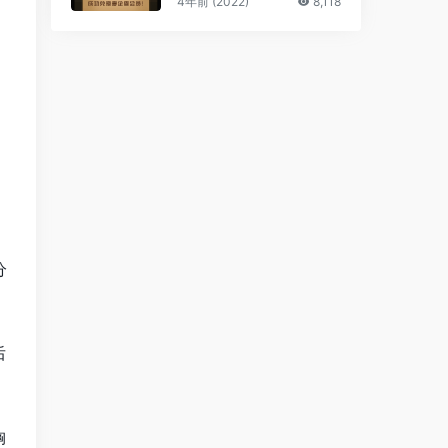
4年前 (2022)
8,118
分
后
胸