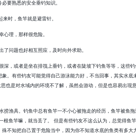
务必要熟悉的安全垂钓知识。
举起来时，鱼竿就是避雷针。
侥幸心理，那样很危险。
，出了问题也好相互照应，及时向外求助。
水很深，或者是坐在排筏上垂钓，或者在陡坡下钓鱼等等，这些钓
想象。有些钓友可能觉得自己游泳能力好，不当回事，其实水底
意思也是对水域内的环境不了解，虽然会游动，但是也容易出现
下水捞渔具。钓鱼中总有鱼竿一不小心被拖走的经历，鱼竿被鱼拖
一根鱼竿嘛，就当丢了。 但是有些钓友不这么认为，总觉得鱼
。殊不知把自己置于危险当中，因为你不知道水底的鱼类有多大