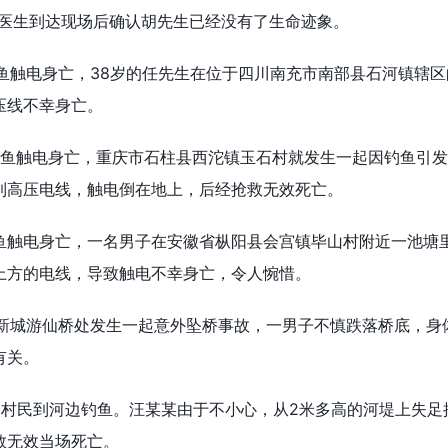
20医生到达现场后确认胡先生已经没有了生命迹象。
因钓鱼触电身亡，38岁的任先生在位于四川南充市南部县石河镇辖区
压线不幸身亡。
因钓鱼触电身亡，重庆市石柱县西沱镇玉石村就发生一起因钓鱼引
到高压电线，触电倒在地上，后经抢救无效死亡。
因钓鱼触电身亡，一名男子在安徽省枞阳县会宫镇毕山村附近一池塘
上方的电线，导致触电不幸身亡，令人惋惜。
目湾新城游仙桥处发生一起意外坠桥事故，一男子不慎跌落桥底，身
有关。
一村民到河边钓鱼。汪某某由于不小心，从2米多高的河堤上失足
救无效当场死亡。