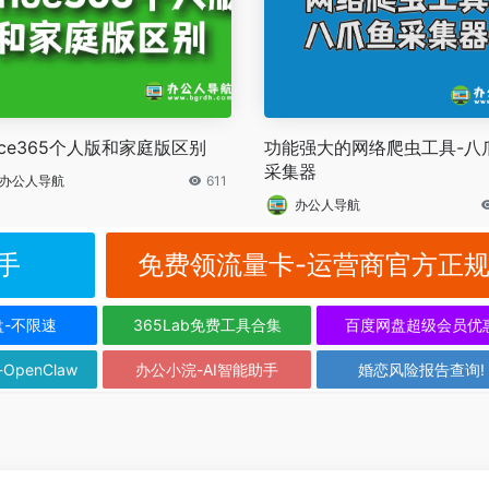
fice365个人版和家庭版区别
功能强大的网络爬虫工具-八
采集器
办公人导航
611
办公人导航
手
免费领流量卡-运营商官方正
盘-不限速
365Lab免费工具合集
百度网盘超级会员优
-OpenClaw
办公小浣-AI智能助手
婚恋风险报告查询!