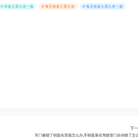
# 坐多久算久坐一族
# 每天坐多久算久坐
# 每天坐多久算久坐一族
下
车门被锁了钥匙在里面怎么办,车钥匙落在驾驶室门自动锁了怎