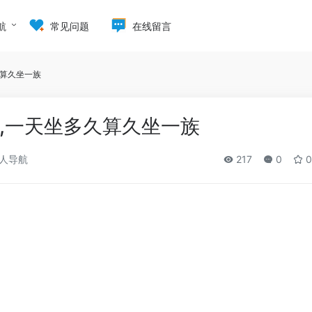
航
常见问题
在线留言
久算久坐一族
,一天坐多久算久坐一族
人导航
217
0
0