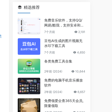
精选推荐
免费音乐软件，支持QQ/
网易/酷我，支持安卓和Wi
ndows平台
7个月前
2,191
坐
豆包AI生成的图片视频无
水印下载工具
7个月前
4,650
各类免费工具合集
2年前 (2024)
10,644
免费的电脑手机音乐播放
软件
2年前 (2024)
6,657
免费领爱企查365天会员,
限量领取