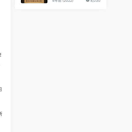
4年前 (2022)
8,030
2
姿
习
所