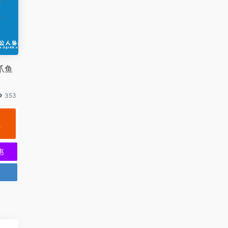
爪鱼
353
规
惠