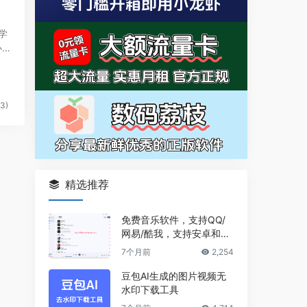
学
办
3)
精选推荐
免费音乐软件，支持QQ/
网易/酷我，支持安卓和Wi
ndows平台
7个月前
2,254
豆包AI生成的图片视频无
水印下载工具