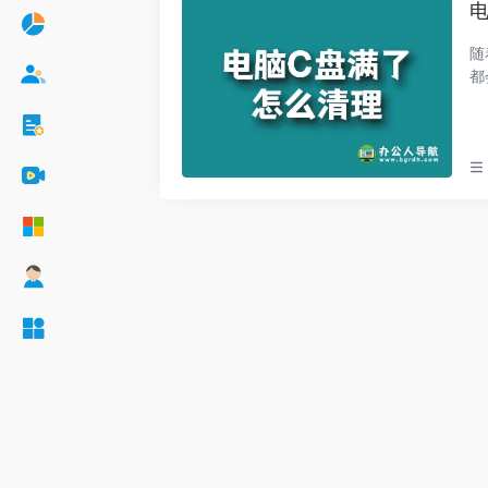
随
都
呢