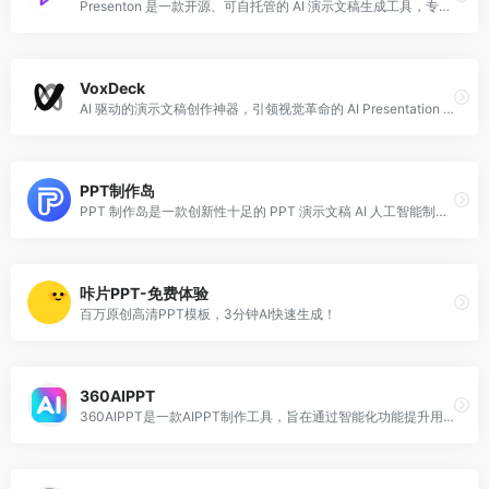
Presenton 是一款开源、可自托管的 AI 演示文稿生成工具，专为开发者和企业团队设计，提供像素级精准的幻灯片生成，同时确保数据隐私和完全控制权。
VoxDeck
AI 驱动的演示文稿创作神器，引领视觉革命的 AI Presentation 制作工具，制作惊艳且动感十足的演示文稿从未如此简单
PPT制作岛
PPT 制作岛是一款创新性十足的 PPT 演示文稿 AI 人工智能制作平台，为用户带来了前所未有的 PPT 制作体验。
咔片PPT-免费体验
百万原创高清PPT模板，3分钟AI快速生成！
360AIPPT
360AIPPT是一款AIPPT制作工具，旨在通过智能化功能提升用户制作PPT的效率和质量。用户只需输入主题、关键词或内容描述，即可快速生成包含标题、大纲、内容和配图的完整PPT。