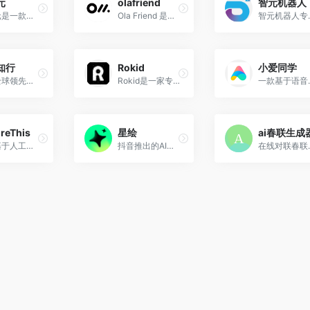
元
olafriend
智元机器人
梦纪元是一款全新的陪伴产品，让每一次记录都不再孤单。 与专属AI伙伴分享生活，收获温暖与理解。
Ola Friend 是字节跳动旗下豆包团队推出的首款 AI 智能体耳机，结合了豆包大模型技术与开放式设计，为用户提供多场景的智能语音交互体验
智元机器人专注于AI
知行
Rokid
小爱同学
一家全球领先的L4级自动驾驶科技公司
Rokid是一家专注于人机交互技术的公司，其主要产品包括AR眼镜、智能音箱、智能机器人等，致力于将AI和AR技术与行业应用相结合，为不同垂直领域的客户提供全栈式解决方案。
一款基于语音交互的人
ureThis
星绘
ai春联生成
一款基于人工智能技术的植物识别应用程序
抖音推出的AI相机类应用，旨在为用户提供丰富的AI生图功能和创意照片生成服务
在线