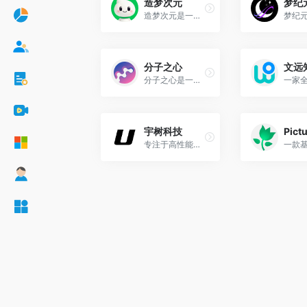
造梦次元
梦纪
造梦次元是一个千万用户的AI原生想象内容社区，它并非一个简单的AI聊天或陪伴应用，而是一个巧妙融合前沿AI技术，集游戏、社交、创作与娱乐于一体的多元奇妙世界。
分子之心
文远
分子之心是一家专注于AI蛋白质设计的科技公司，致力于通过人工智能技术加速蛋白质的发现、优化与设计，推动生物科技领域的革新与发展。
宇树科技
Pict
专注于高性能通用足式机器人及灵巧机械臂的研发、生产和销售