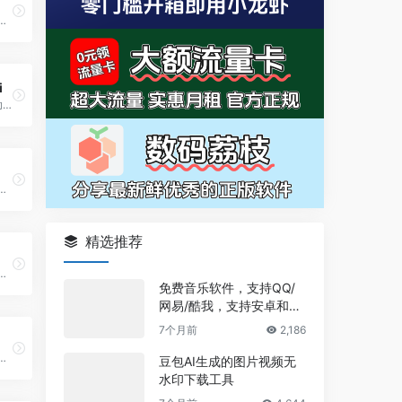
，它结合了西医与中医的优势，旨在通过“可信赖的AI”技术，让高精度的医疗服务变得更精准、个性化且普惠。
i
戒色平台: 帮助你戒除手淫习惯、克服色情成瘾、停止打飞机的行为
注于心理健康服务的平台
精选推荐
医疗科普知识平台
免费音乐软件，支持QQ/
网易/酷我，支持安卓和Wi
ndows平台
7个月前
2,186
康资讯的综合性健康网
豆包AI生成的图片视频无
水印下载工具