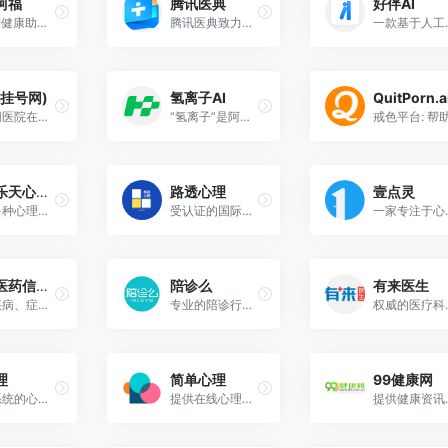
阿福
腾讯医典
好伴AI
免费AI健康助手，蚂蚁阿福是一个集AI问答、健康档案管理、医疗预约及智能硬件数据同步于一体的综合健康管理平台，旨在为用户提供全天候、全方位的数字化健康服务。
腾讯医典致力于向广大网友提供科学可信的医学知识，并提供易于理解的科普解读，为亿级用户提供科学、实用、全面的医疗健康资讯服务，致力于消除信息不对称，提升公众的健康素养。
一款基于人工智能的全科医学智能助手应用
(挂号网)
氢离子AI
QuitPorn.a
互联网医院在线诊疗平台
“氢离子”是阿里健康推出的AI医学应用，为临床及科研领域的医生群体提供深度、精准的医学信息与决策支持服务。
上海乐天心理咨询中心
路透心理
壹点灵
提供多种心理咨询服务，包括面对面咨询、远程视频咨询、音频咨询等
受认证的国际心理咨询机构。致力研发心理技术、实验、行为分析和临床文献。数据评测分析，路透心理拥有卓越的专业团队和多国认证的资质，成功治愈数百万患者。
一家专
中国医药信息查询平台
陪诊么
有来医生
提供疾病、症状、医院、医生、药品等多方面的查询服务
专业的陪诊行业交流赋能平台，汇集各个城市的优秀的陪诊师资源，找陪诊师就来陪诊么
权威的
理
简单心理
99健康网
提供系统的心理健康服务,心理学课程,心理咨询,心理测评,心理FM以及心理科普文章
提供在线心理咨询、心理咨询热线
提供健