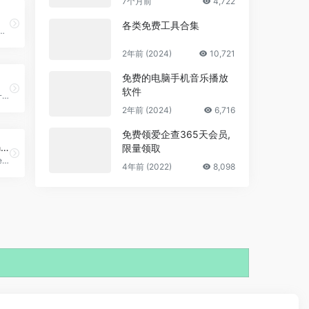
7个月前
4,722
各类免费工具合集
可以在此挑战每日数独游戏、获取可打印的数独游戏，或者挑战众多免费在线数独游
2年前 (2024)
10,721
免费的电脑手机音乐播放
软件
dos.zone 是一个专注于在浏览器中免费运行经典 DOS 游戏的在线平台，用户无需下载或安装任何软件即可直接玩游戏。
2年前 (2024)
6,716
免费领爱企查365天会员,
CartoonGames
限量领取
CartoonGames 是一个专为动画爱好者打造的免费浏览器游戏平台，汇集了海量风格鲜明、充满趣味的卡通游戏。
4年前 (2022)
8,098