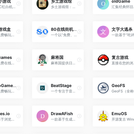
小游戏
乡土游戏馆
oldGame
提供FC红白机、GBA掌机游戏、H5网页小游戏在线免费畅玩，无需下载即点即玩。涵盖魂斗罗、超级玛丽、口袋妖怪等1000+经典怀旧游戏，支持手柄操作与即时存档，手机电脑全平台适配。
乡土游戏馆：复刻中国民间老游戏。大炮轰小兵、西瓜棋、老虎吃羊、三斜棋、五子棋、斗兽棋、军棋翻棋……可双人对战，也可挑战多难度 AI。
汇集经典怀旧游戏，支持FC、
游戏盒
80在线街机游戏网
文字大逃杀
在线免费畅玩拳皇，合金弹头等经典街机游戏，支持多人游戏，支持存档，支持连接手柄，支持触屏操作，支持移动端。
一个以“免费、无需安装、即点即玩”为核心理念的复古游戏收藏站，专注于收集和提供上世纪经典的街机（Arcade）及主机游戏资源。
Games
麻将国
复古游戏
一个免费在线游戏平台，致力于为全球玩家提供高质量、流畅的浏览器游戏体验，汇集了海量的休闲益智、策略塔防、射击游戏等多种类型的网页游戏，让玩家无需下载即可在网页上直接畅玩。
麻将国提供日本麻将、中国麻将、四川麻将、美国麻将、香港麻将、台湾麻将等玩法。与来自世界各地的数百万用户，一起学习麻将规则，在线玩麻将。
直接在您的浏览器中玩 NES、SNES
RetroGamesNexus
BeatStage
GeoFS
在线免费畅玩红白机(FC)、超任(SFC)、世嘉(MD)、Neo Geo、GB、GBA、N64、PS1/PSX和街机等模拟器怀旧复古游戏！免费在线游玩，或免费下载复古游戏ROMs
一个专注于音乐节奏游戏的在线平台，为玩家提供丰富多样的BGA音乐游戏体验。该网站汇集了来自原创、动漫、游戏、流行等多个音乐分类的曲目，满足不同玩家的音乐偏好。
es.io
DrawAFish
EmuOS
一款基于浏览器的 3D 大型多人在线角色扮演游戏，游戏采用像素化的方块风格画面，玩家通过键盘移动角色，鼠标控制视角与目标，技能键 1‑4（可自行绑定）释放职业专属技能。
一款基于生成式 AI 的在线互动创作平台，用户只需在网页提供的简易画布上随手勾勒一条面向右侧的小鱼，选择颜色与笔刷粗细后点击“放生”，系统会实时通过神经网络判断作品是否像鱼。