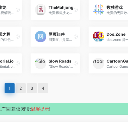
接龙
TheMahjong
数独游戏
在线免费畅玩纸牌接龙，支持浏览器全屏模式，涵盖克朗代克、蜘蛛纸牌、空当接龙等100+款游戏。免下载免注册，即刻畅享乐趣。
免费麻将接龙游戏，在全屏上玩经典和现代的麻将游戏，有各种布局和美丽的麻将牌。
免费的无限数独谜题 - 您
国之辉
网页红井
Dos.Zone
非官方的红色警戒2重制版，用前端技术完全重构，支持浏览器直接打开随时随地畅玩，和全球玩家实时对战，或者爆锤电脑AI
网页红井是基于《红色警戒2》（Red Alert 2）改写的网页版即时战略游戏，玩家无需下载安装客户端，只需在浏览器中打开对应的 URL 即可直接进入游戏。
torial.io
Slow Roads
《Territorial.io》是一款以领土扩张为核心的多人在线实时战略游戏，玩家通过策略性地占领地图上的区域、击败对手来争夺全球统治权
“Slow Roads”是一款在线驾驶模拟游戏，玩家可以在其中驾驶各种车辆，体验不同的驾驶乐趣。
1
2
3
4
广告!建议阅读:
温馨提示
!