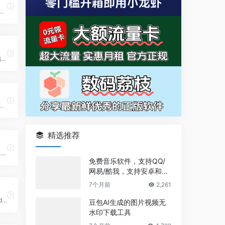
SFC、GBA、MD、街机等多种平台，无需下载，在线即玩，找回童年的快乐时光。
一款基于“吃鸡”概念改编的文字策略类网络游戏，巧妙地将传统的图形化“大逃杀”模式（如《绝地求生》）转化为纯文字的竞技体验
、Genesis、Neo Geo、GB、GBA、N64、PS 和街机模拟器游戏。免费下载复古游戏 ROM。
精选推荐
GeoFS（全称 Geo‑FS）是一款基于网页的免费多人飞行模拟器，只需打开浏览器即可进入真实的全球航空环境，为全球航空爱好者提供了一个低门槛却高度沉浸的虚拟飞行空间。
免费音乐软件，支持QQ/
网易/酷我，支持安卓和Wi
ndows平台
7个月前
2,261
开源复古 Windows 系统模拟器，在现代浏览器中实现对旧系统的完整模拟，支持约 50 款经典游戏（如《雷神之锤》《暗黑破坏神》《毁灭战士》等）以及部分现代 Web 版应用。
豆包AI生成的图片视频无
水印下载工具