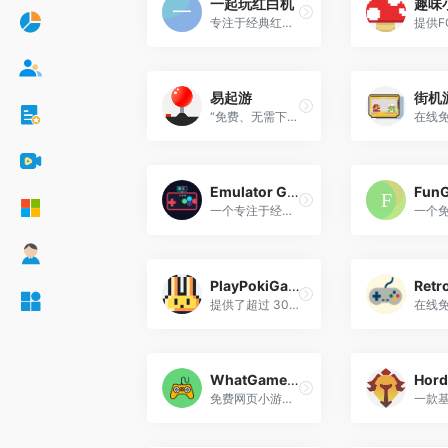
一起玩红白机
趣味
专注于经典红白机（FC/NES）与街机游戏的多人在线游戏平台，用户无需下载任何模拟器或客户端，只需打开浏览器即可直接畅玩数十款童年经典游戏
易起游
街机
“免费、无需下载、即点即玩”‍的轻量休闲小游戏平台，以构建充满趣味的社交娱乐场景为核心，秉持“轻量休闲 + 社交互动”的理念，为玩家提供无需繁琐安装、点击即可畅玩的极致游戏体验。
Emulator Gamer
Fun
一个专注于经典复古游戏的在线模拟器平台，致力于游戏历史保存，让用户无需下载安装即可在浏览器中畅玩数千款经典游戏。
PlayPokiGame
提供了超过 30000 款基于 HTML5 技术的免费小游戏，涵盖动作、冒险、益智、赛车、体育等多种类型。用户无需下载或注册，打开浏览器即可直接开始游戏。
WhatGamesPlay
Hord
免费网页小游戏平台，无需注册，完全免费，开箱即玩贪吃蛇、俄罗斯方块、迷宫等经典小游戏。